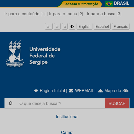
BRASIL
Ir para o conteúdo [1]
|
Ir para o menu [2]
|
Ir para a busca [3]
a+
a-
a
English
Español
Français
Página Inicial
|
WEBMAIL
|
Mapa do Site
Institucional
Campi