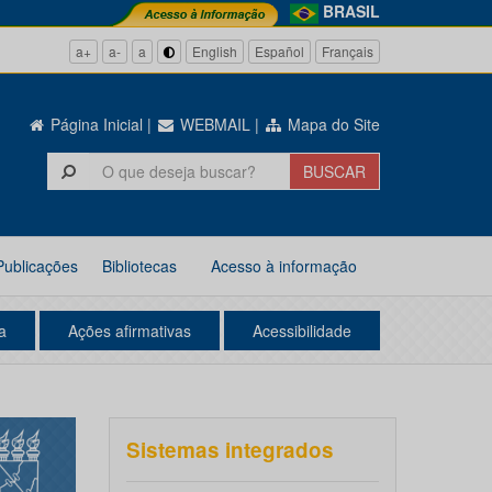
BRASIL
a+
a-
a
English
Español
Français
Página Inicial
|
WEBMAIL
|
Mapa do Site
Publicações
Bibliotecas
Acesso à informação
a
Ações afirmativas
Acessibilidade
Sistemas integrados