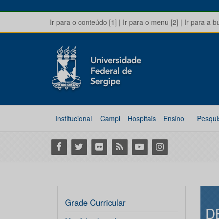
Ir para o conteúdo [1]
|
Ir para o menu [2]
|
Ir para a b
Institucional
Campi
Hospitais
Ensino
Pesqui
Facebook
Twitter
Flickr
RSS
Youtube
Instagram
Grade Curricular
D