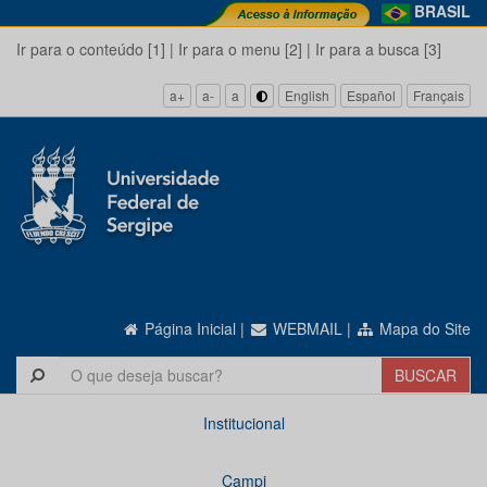
BRASIL
Ir para o conteúdo [1]
|
Ir para o menu [2]
|
Ir para a busca [3]
a+
a-
a
English
Español
Français
Página Inicial
|
WEBMAIL
|
Mapa do Site
Institucional
Campi