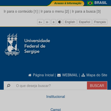
BRASIL
Ir para o conteúdo [1]
|
Ir para o menu [2]
|
Ir para a busca [3]
a+
a-
a
English
Español
Français
Página Inicial
|
WEBMAIL
|
Mapa do Site
Institucional
Campi