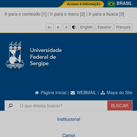
BRASIL
Ir para o conteúdo [1]
|
Ir para o menu [2]
|
Ir para a busca [3]
a+
a-
a
English
Español
Français
Página Inicial
|
WEBMAIL
|
Mapa do Site
Institucional
Campi