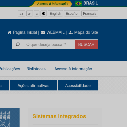
BRASIL
a+
a-
a
English
Español
Français
Página Inicial
|
WEBMAIL
|
Mapa do Site
Publicações
Bibliotecas
Acesso à informação
a
Ações afirmativas
Acessibilidade
Sistemas integrados