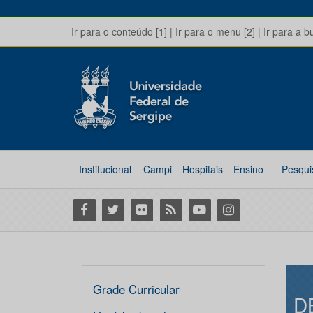
Ir para o conteúdo [1]
|
Ir para o menu [2]
|
Ir para a b
Institucional
Campi
Hospitais
Ensino
Pesqui
Facebook
Twitter
Flickr
RSS
Youtube
Instagram
Grade Curricular
D