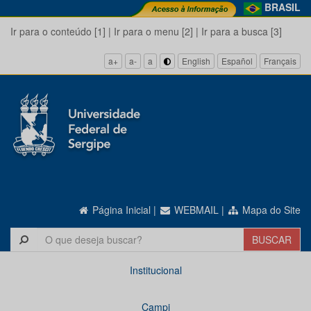
BRASIL
Ir para o conteúdo [1]
|
Ir para o menu [2]
|
Ir para a busca [3]
a+
a-
a
English
Español
Français
Página Inicial
|
WEBMAIL
|
Mapa do Site
Institucional
Campi