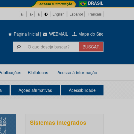
BRASIL
a+
a-
a
English
Español
Français
Página Inicial
|
WEBMAIL
|
Mapa do Site
Publicações
Bibliotecas
Acesso à informação
a
Ações afirmativas
Acessibilidade
Sistemas integrados