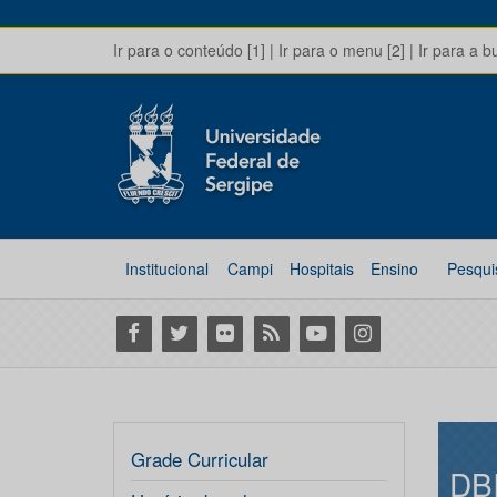
Ir para o conteúdo [1]
|
Ir para o menu [2]
|
Ir para a b
Institucional
Campi
Hospitais
Ensino
Pesqui
Facebook
Twitter
Flickr
RSS
Youtube
Instagram
Grade Curricular
DB